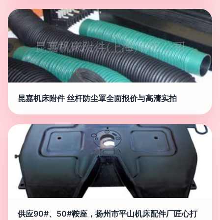
昆嘉机床附件 丝杆防尘罩全面报价与高清实拍
供应90#、50#鞍座，扬州市平山机床配件厂匠心打