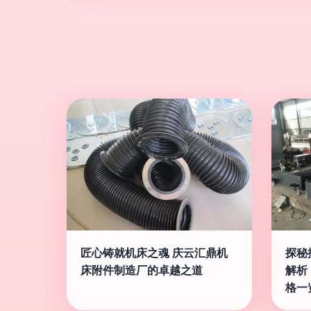
匠心铸就机床之魂 庆云汇鼎机
探秘
床附件制造厂的卓越之道
解析
格一