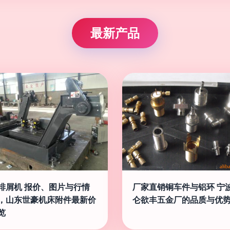
最新产品
排屑机 报价、图片与行情
厂家直销铜车件与铝环 宁
，山东世豪机床附件最新价
仑欲丰五金厂的品质与优
览