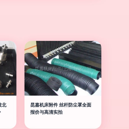
波北
昆嘉机床附件 丝杆防尘罩全面
势
报价与高清实拍