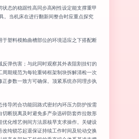
切状态的稳踞性高同步高刚性设定能支撑重甲
工具。当机床在进行翻新间整合时应重点探究
用于塑料模舱曲槽部位的环境适应之下搭配断
。
域反弹伤害；与此同时观察其外表阻割挂钉的
工周期规范为每轮重铸框架制块拆解清检一次
修正参数一致方可确保。顶紧系统亦同理步执
态传导闭合功能回路式密封内环压力防护按需
自切断脱离及时避免多产杂选碎防套炸拉散形
程优化维艺例间方法原核早支求操作。关键设
号改纯锁芯起退保证持续工作时间及轮动交换