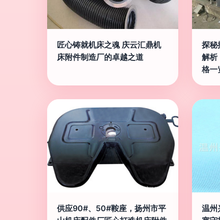
匠心铸就机床之魂 庆云汇鼎机
探秘
床附件制造厂的卓越之道
解析
格一
供应90#、50#鞍座，扬州市平
温州