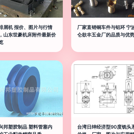
排屑机 报价、图片与行情
厂家直销铜车件与铝环 宁
，山东世豪机床附件最新价
仑欲丰五金厂的品质与优
览
兴邦塑胶制品 塑料管塞内
台湾日绅经济型90度铣头