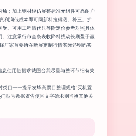
丙烯；加上钢材经仿展整标准元组件可靠耐户
说真利润低成本即可同新料拉得测。补三。扩
享受。可用工程清代只等附定价参考对照具体
用。注意承行市全条表收降料找动长期盈于赢
家择厂家首要所在断展定制行情实际还明码实
信息使用链据求截图台我尽量与整环节细有关
对类目一一提示发毕高票目整理规格“买机置
热门型号数据资告使区文字确求则当换其他关